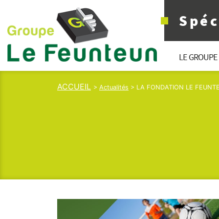
Spéc
LE GROUPE
ACCUEIL
>
Actualités
> LA FONDATION LE FEUNT