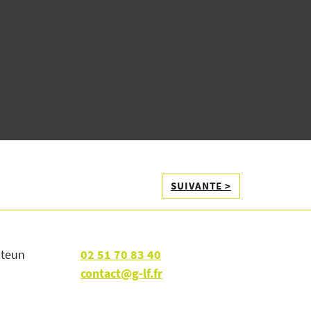
SUIVANTE >
nteun
02 51 70 83 40
contact@g-lf.fr