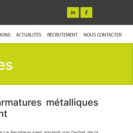
TIONS
ACTUALITÉS
RECRUTEMENT
NOUS CONTACTER
es
armatures métalliques
nt
Le Feunteun s’est agrandi par l’achat de la