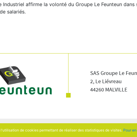
le Industriel affirme la volonté du Groupe Le Feunteun dan
de salariés.
SAS Groupe Le Feu
2, Le Liévreau
44260 MALVILLE
Mentions Légales
-
Politique de confidentialité
-
'utilisation de cookies permettant de réaliser des statistiques de visites.
Pour en 