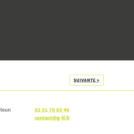
SUIVANTE >
nteun
02 51 70 83 40
contact@g-lf.fr