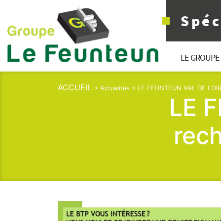
Spéc
LE GROUPE
ACCUEIL
>
Actualités
> LE FEUNTEUN VAL DE LOIRE 
LE 
rech